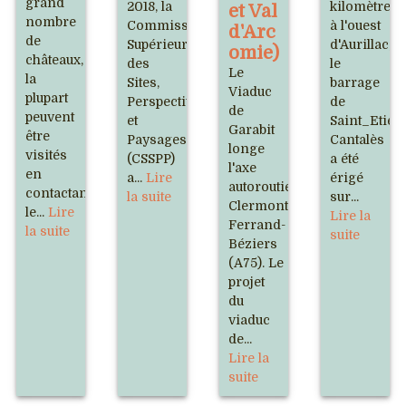
grand
2018, la
kilomètres
et Val
nombre
Commission
à l'ouest
d'Arc
de
Supérieure
d'Aurillac,
omie)
châteaux,
des
le
Le
la
Sites,
barrage
Viaduc
plupart
Perspectives
de
de
peuvent
et
Saint_Etien
Garabit
être
Paysages
Cantalès
longe
visités
(CSSPP)
a été
l'axe
en
a...
Lire
érigé
autoroutier
contactant
la suite
sur...
Clermont-
le...
Lire
Lire la
Ferrand-
la suite
suite
Béziers
(A75). Le
projet
du
viaduc
de...
Lire la
suite