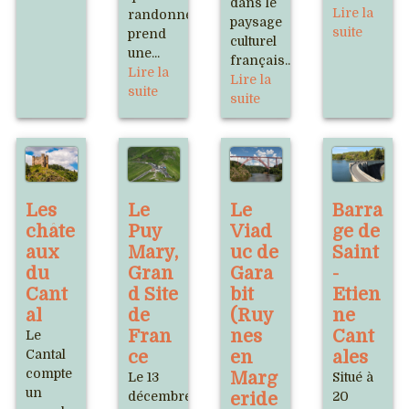
dans le
Lire la
randonnée
paysage
suite
prend
culturel
une...
français...
Lire la
Lire la
suite
suite
Les
Le
Le
Barra
châte
Puy
Viad
ge de
aux
Mary,
uc de
Saint
du
Gran
Gara
-
Cant
d Site
bit
Etien
al
de
(Ruy
ne
Fran
nes
Cant
Le
Cantal
ce
en
ales
compte
Marg
Le 13
Situé à
un
décembre
eride
20