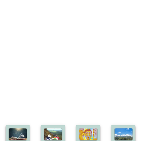
Bonus off:
2
Bonus déf:
5
Ville:
SOYAUX-ANGOULEME