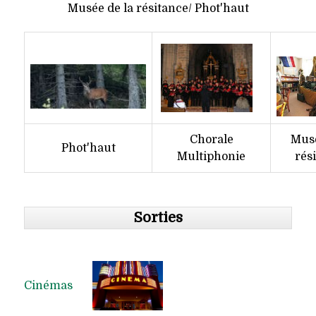
Musée de la résitance/ Phot'haut
Chorale
Musé
Phot'haut
Multiphonie
rés
Sorties
Cinémas