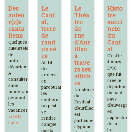
Des
Le
Le
Histo
auteu
Cant
Théâ
ire
r(e)s
al,
tre
succi
canta
terre
de
ncte
liens
de
rue
du
rand
d'Aur
Cant
Quelques
auteur(e)s
onné
illac
al
de
es
à
C’est le
notre
trave
4 mars
Au fil
département.
1790
des
rs ses
A
que fut
années,
affich
consulter
créé le
en
es
sans
départemen
parcourant
L’histoire
modération
du haut-
les
du
pendant
pays
sentiers,
Festival
les
d’Auvergne
on peut
d’Aurillac
vacances.
en
se
est
Lire la
application
rendre
particulièrement
suite
de la
compte
atypique
loi...
que la