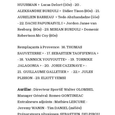
HUURMAN > Lucas Delort (50e) - 20 .
ALEKSANDRE BURDULI > Didier Tison (60e) - 21.
AURELIEN BARREAU > Tedo Abzhandadze (55e)
- 22. DACHI PAPUNASVIL I > Jordon Janse van
Resburg (60e) - 23. MIRIAN BURDULI
> Domenic
Robertson Mc Coy (60e)
Remplaçants à Provence:
16. THOMAS
SAUVETERRE > - 17. SEBASTIEN TAOFIFENUA >
- 18. YANNICK YOUYOUTTE> - 19. TORNIKE
JALAGONIA > - 20. JORIS CAZENAVE > -
21.
GUILLAUME GALLETIER
> - 22.> JULES
PLISSON - 23. ELIOTT YEMSI
Aurillac
: Directeur Sportif: Walter OLOMBEL
Manager Général:
Romeo GONTINEAC
Entraîneurs adjoints : Mathieu LESCURE -
Jeremy
WANIN - Tim DANIEL (mêlée)
Préparateurs physiques: SEBASTIEN DELPIROU