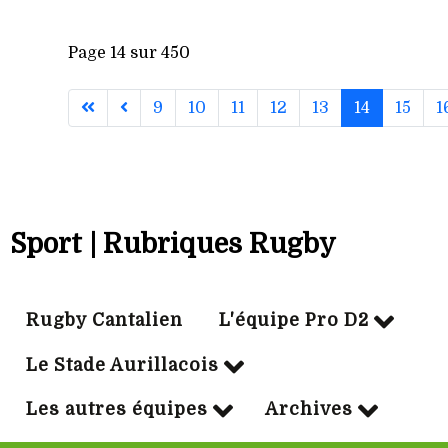
Page 14 sur 450
9
10
11
12
13
14
15
1
Sport | Rubriques Rugby
Rugby Cantalien
L'équipe Pro D2
Le Stade Aurillacois
Les autres équipes
Archives