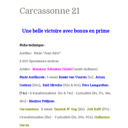
Carcassonne 21
Une belle victoire avec bonus en prime
Fiche technique :
Aurillac: Stade "Jean-Alric"
2 500 Spectateurs environ
Arbitre :
Monsieur
Sébastien Cloute
(Comité duBéarn)
Stade Aurillacois
:
5 essais
Rassie van Vuuren
(5e)
,
Arnau
Coetzee
(26e)
,
Saïd Hirèche
(32e & 50e),
Fero Lasagavibau
(74e)
-
2 transformations (6e & 74e) -
4 pénalités
(8e, 17e, 44e,
46e)
-
Maxime Petitjean
Carcassonne
:
2 essais
Yannick N' Gog
(15e
)
,
Joël Koffi
(57e) -
1 transformation (15e) -
3 pénalités
(11e, 23e, 30e),
Guillaume
Garcia