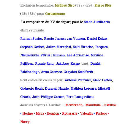
Exclusion temporaire:
Mathieu Siro
(32e / 42e),
Pierre Klur
(
43e / 53e) pour
Carcassonne
La composition du XV de départ, pour le
Stade Aurillacois
,
était la suivante:
Roman Suster
,
Rassie Jansen van Vuuren
,
Daniel Kotze
,
Stephan Gerber
,
Julien Maréchal
,
Saïd Hireche
,
Jacques
Nieuwenuis,
Pétrus Hauman
,
Lee Adriaanse, Maxime
Petitjean
, Ropate Ratu,
Jakobus
Kemp
(cap)
,
Daniel
Baleinadogo
,
Arno Coetzee
,
Graydon Staniforth
Sont entrés en cours de jeu:
Antoine Fournier
,
Marc Laffon
,
Grégoric Bouly
,
Duncan Naude
,
Mathieu Lescure, Mickaël
Gracia,
Jean-Philippe Cassan, Fero Lasagavibau
Joueurs absents à Aurillac: -
Membrado
-
Manukula
-
Ostrikov
-
Hodge
-
Maya
-
Bourlon
-
Roussarie
-
Valentin
-
Portero -
Herry