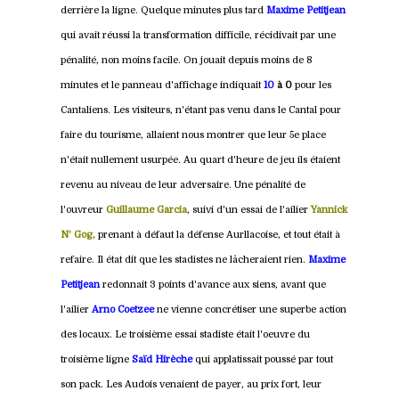
derrière la ligne. Quelque minutes plus tard
Maxime Petitjean
qui avait réussi la transformation difficile, récidivait par une
pénalité, non moins facile. On jouait depuis moins de 8
minutes et le panneau d'affichage indiquait
10
à 0
pour les
Cantaliens. Les visiteurs, n'étant pas venu dans le Cantal pour
faire du tourisme, allaient nous montrer que leur 5e place
n'était nullement usurpée. Au quart d'heure de jeu ils étaient
revenu au niveau de leur adversaire. Une pénalité de
l'ouvreur
Guillaume
Garcia
, suivi d'un essai de l'ailier
Yannick
N' Gog,
prenant à défaut la défense Aurllacoise, et tout était à
refaire. Il état dit que les stadistes ne lâcheraient rien.
Maxime
Petitjean
redonnait 3 points d'avance aux siens, avant que
l'ailier
Arno Coetzee
ne vienne concrétiser une superbe action
des locaux. Le troisième essai stadiste était l'oeuvre du
troisième ligne
Saïd Hirèche
qui applatissait poussé par tout
son pack. Les Audois venaient de payer, au prix fort, leur