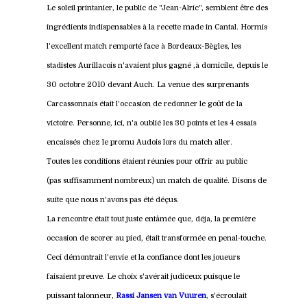
Le soleil printanier, le public de "Jean-Alric", semblent être des
ingrédients indispensables à la recette made in Cantal. Hormis
l'excellent match remporté face à Bordeaux-Bègles, les
stadistes Aurillacois n'avaient plus gagné ,à domicile, depuis le
30 octobre 2010 devant Auch. La venue des surprenants
Carcassonnais était l'occasion de redonner le goût de la
victoire. Personne, ici, n'a oublié les 30 points et les 4 essais
encaissés chez le promu Audois lors du match aller.
Toutes les conditions étaient réunies pour offrir au public
(pas suffisamment nombreux) un match de qualité. Disons de
suite que nous n'avons pas été déçus.
La rencontre était tout juste entâmée que, déja, la première
occasion de scorer au pied, était transformée en penal-touche.
Ceci démontrait l'envie et la confiance dont les joueurs
faisaient preuve. Le choix s'avérait judiceux puisque le
puissant talonneur,
Rassi Jansen van Vuuren
, s'écroulait