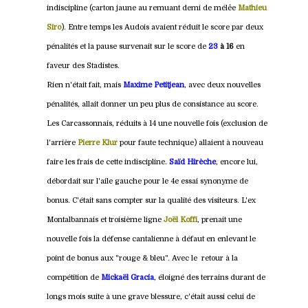
indiscipline (carton jaune au remuant demi de mélêe
Mathieu
Siro
)
. Entre temps les Audois avaient réduit le score par deux
pénalités et la pause survenait sur le score de
23
à 16
en
faveur des Stadistes.
Rien n'était fait, mais
Maxime Petitjean
, avec deux nouvelles
pénalités, allait donner un peu plus de consistance au score.
Les Carcassonnais, réduits à 14 une nouvelle fois (exclusion de
l'arrière
Pierre Klur
pour faute technique) allaient à nouveau
faire les frais de cette indiscipline.
Saïd Hirèche
, encore lui,
débordait sur l'aile gauche pour le 4e essai synonyme de
bonus. C'était sans compter sur la qualité des visiteurs. L'ex
Montalbannais et troisième ligne
Joël Koffi
, prenait une
nouvelle fois la défense cantalienne à défaut en enlevant le
point de bonus aux "rouge & bleu". Avec le retour à la
compétition de
Mickaël Gracia
, éloigné des terrains durant de
longs mois suite à une grave blessure, c'était aussi celui de