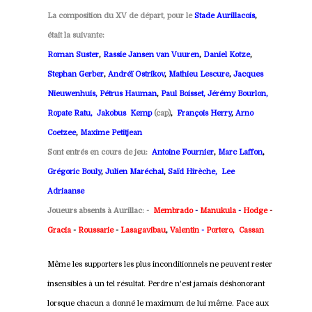
La composition du XV de départ, pour le
Stade Aurillacois
,
était la suivante:
Roman Suster
,
Rassie Jansen van Vuuren
,
Daniel Kotze
,
Stephan Gerber
,
Andréï Ostrikov
,
Mathieu Lescure
,
Jacques
Nieuwenhuis,
Pétrus Hauman
,
Paul Boisset, J
érémy Bourlon,
Ropate Ratu,
Jakobus
Kemp
(cap)
,
François Herry
,
Arno
Coetzee
,
Maxime Petitjean
Sont entrés en cours de jeu:
Antoine Fournier
,
Marc Laffon
,
Grégoric Bouly
,
Julien Maréchal
,
Saïd Hirèche,
Lee
Adriaanse
Joueurs absents à Aurillac: -
Membrado
-
Manukula
-
Hodge
-
Gracia
-
Roussarie
-
Lasagavibau
,
Valentin
-
Portero, Cassan
Même les supporters les plus inconditionnels ne peuvent rester
insensibles à un tel résultat. Perdre n'est jamais déshonorant
lorsque chacun a donné le maximum de lui même. Face aux