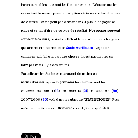
incontournables que sont les fondamentaux. L'équipe qui les
respectent le mieux prend une option sérieuse sur les chances
de victoire. On ne peut pas demander au public de payer sa
place et se satisfaire de ce type de résultat.
Nos propos peuvent
sembler très durs
, mais ils reflètent la pensée de tous les gens
qui aiment et soutiennent le
Stade Aurillacois
. Le public
cantalien sait faire la part des choses, il peut pardonner un
faux pas mais il y a des limites.....
Par ailleurs les Stadistes
marquent de moins en
moins d'essais
. Après
18 journées
les chiffres sont les
suivants : 2010/2011 (
16
) - 2009/2010 (
21
) - 2008/2009 (
32
) -
2007/2008 (
30
) voir dans la rubrique "
STATISTIQUES
" Pour
mémoire, cette saison,
Grenoble
en a déjà marqué (
43
)