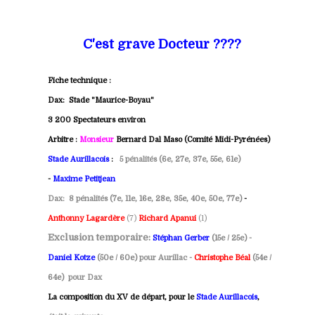
C'est grave Docteur ????
Fiche technique :
Dax: Stade "Maurice-Boyau"
3 200 Spectateurs environ
Arbitre :
Monsieur
Bernard Dal Maso (Comité Midi-Pyrénées)
Stade Aurillacois
:
5 pénalités
(6e, 27e, 37e, 55e, 61e)
-
Maxime
Petitjean
Dax:
8 pénalités
(7e, 11e, 16e, 28e, 35e, 40e, 50e, 77e)
-
Anthonny Lagardère
(7)
Richard Apanui
(1)
Exclusion temporaire:
Stéphan Gerber
(15e / 25e) -
Daniel Kotze
(50e / 60e)
pour Aurillac
-
C
hristophe Béal
(54e /
64e)
pour Dax
La composition du XV de départ, pour le
Stade Aurillacois
,