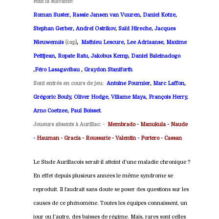
était la suivante:
Roman Suster
,
Rassie Jansen van Vuuren
,
Daniel Kotze
,
Stephan Gerber
,
Andreï Ostrikov
,
Saïd Hireche
,
Jacques
Nieuwenuis
(cap)
,
Mathieu Lescure
,
Lee Adriaanse
,
Maxime
Petitjean
,
Ropate Ratu,
Jakobus Kemp
,
Daniel Baleinadogo
,
Féro Lasagavibau
,
Graydon Staniforth
Sont entrés en cours de jeu:
Antoine Fournier
,
Marc Laffon
,
Grégoric Bouly
,
Oliver Hodge,
Viliame Maya
,
François Herry,
Arno Coetzee
,
Paul Boisset
.
Joueurs absents à Aurillac: -
Membrado
-
Manukula
-
Naude
-
Hauman -
Gracia
-
Roussarie
-
Valentin
-
Portero
-
Cassan
Le Stade Aurillacois serait-il atteint d'une maladie chronique ?
En effet depuis plusieurs années le même syndrome se
reproduit. Il faudrait sans doute se poser des questions sur les
causes de ce phénomène. Toutes les équipes connaissent, un
jour ou l'autre, des baisses de régime. Mais, rares sont celles