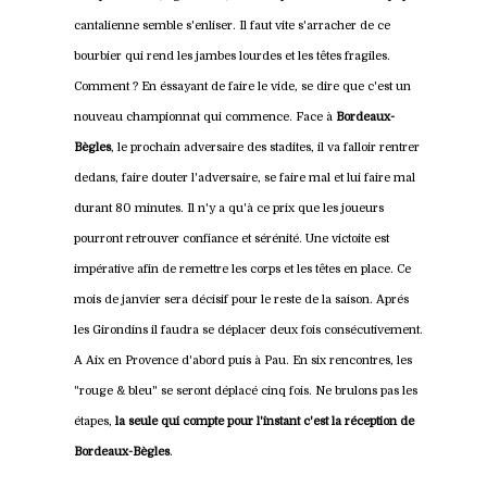
cantalienne semble s'enliser. Il faut vite s'arracher de ce
bourbier qui rend les jambes lourdes et les têtes fragiles.
Comment ? En éssayant de faire le vide, se dire que c'est un
nouveau championnat qui commence. Face à
Bordeaux-
Bègles
, le prochain adversaire des stadites, il va falloir rentrer
dedans, faire douter l'adversaire, se faire mal et lui faire mal
durant 80 minutes. Il n'y a qu'à ce prix que les joueurs
pourront retrouver confiance et sérénité. Une victoite est
impérative afin de remettre les corps et les têtes en place. Ce
mois de janvier sera décisif pour le reste de la saison. Aprés
les Girondins il faudra se déplacer deux fois consécutivement.
A Aix en Provence d'abord puis à Pau. En six rencontres, les
"rouge & bleu" se seront déplacé cinq fois. Ne brulons pas les
étapes,
la seule qui compte pour l'instant c'est la réception de
Bordeaux-Bègles
.