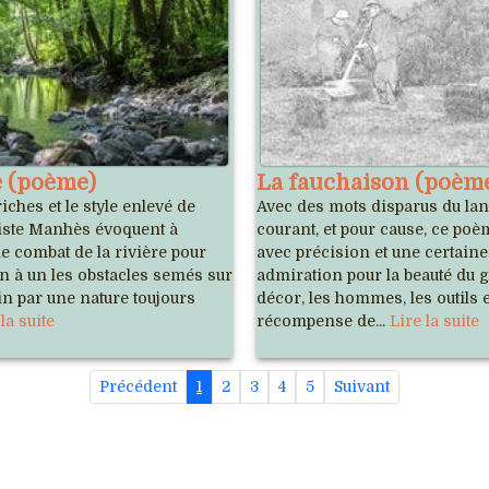
e (poème)
La fauchaison (poèm
iches et le style enlevé de
Avec des mots disparus du la
iste Manhès évoquent à
courant, et pour cause, ce poè
le combat de la rivière pour
avec précision et une certaine
n à un les obstacles semés sur
admiration pour la beauté du ge
n par une nature toujours
décor, les hommes, les outils e
la suite
récompense de...
Lire la suite
Précédent
1
2
3
4
5
Suivant