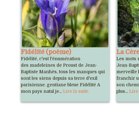
Fidélité (poème)
La Cèr
Fidélité, c'est l'énumération
Les mots r
des madeleines de Proust de Jean-
Jean-Bapt
Baptiste Manhès, tous les manques qui
merveille 
sont les siens depuis sa terre d'exil
franchir u
parisienne. gentiane bleue Fidélité A
son chemi
mon pays natal je...
Lire la suite
plus...
Lire 