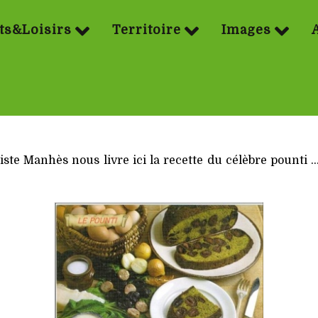
ts&Loisirs
Territoire
Images
tiste Manhès nous livre ici la recette du célèbre pounti …