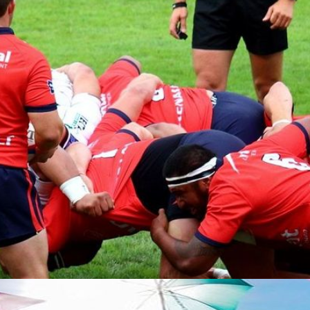
Les boiseries de l'hôtel Saint-
Pierre
La salle aux Boiseries de l'hôtel Saint-
Pierre à Aurillac est un lieu unique, en
raison des sculptures en noyer qui en...