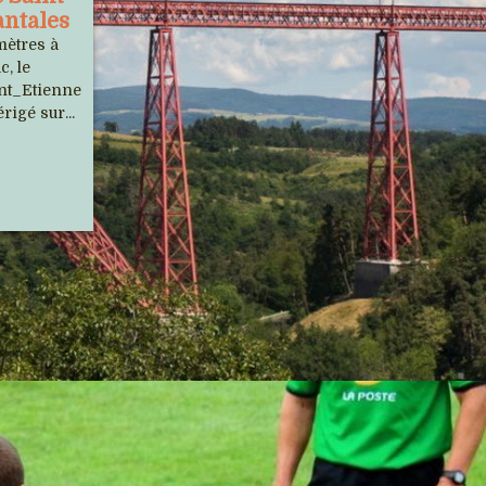
antales
Les 13 et 14 juillet 2026, le Tour de
mètres à
France passera une nouvelle fois dans
c, le
int_Etienne
le Cantal, suite d'une belle et longue...
rigé sur...
Fleur, le chamois qui voulait
vivre avec les humains
Fin avril 2025, une femelle chamois
avait quasiment élu domicile au coeur
du village cantalien de...