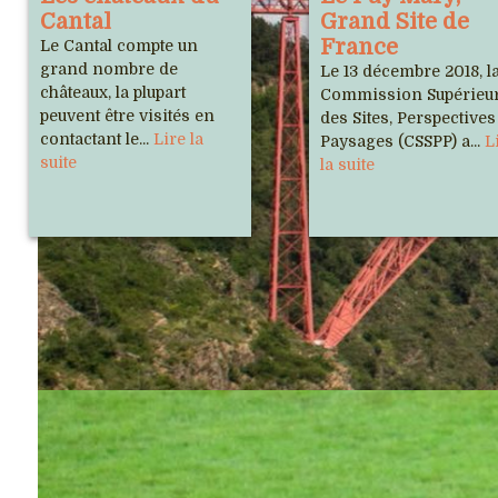
Cantal
Grand Site de
France
Le Cantal compte un
grand nombre de
Le 13 décembre 2018, l
châteaux, la plupart
Commission Supérieu
peuvent être visités en
des Sites, Perspectives
contactant le...
Lire la
Paysages (CSSPP) a...
L
suite
la suite
Notre association
Sites
Cho
Musée de 