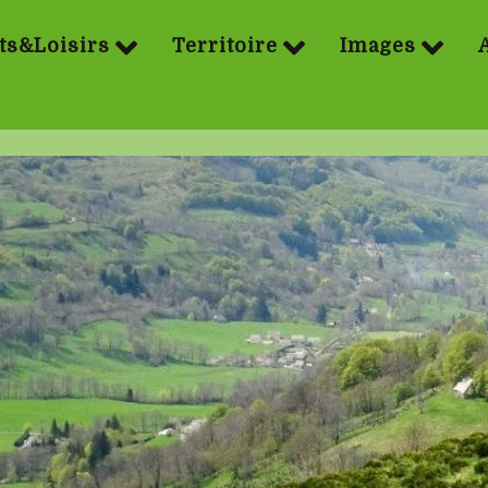
ts&Loisirs
Territoire
Images