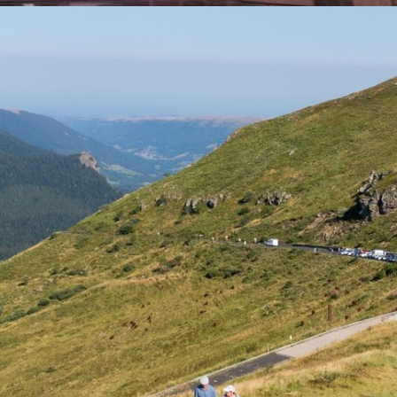
Université Inter
Age
Animations