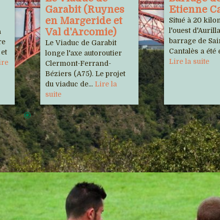
Garabit (Ruynes
Etienne C
en Margeride et
Situé à 20 kilo
Val d'Arcomie)
l'ouest d'Aurilla
a
barrage de Sa
re
Le Viaduc de Garabit
Cantalès a été é
 et
longe l'axe autoroutier
Lire la suite
ire
Clermont-Ferrand-
Béziers (A75). Le projet
du viaduc de...
Lire la
suite
Sorties
 de nos adhérents
rale Multiphonie /
Cinémas
la résitance/ Phot'haut