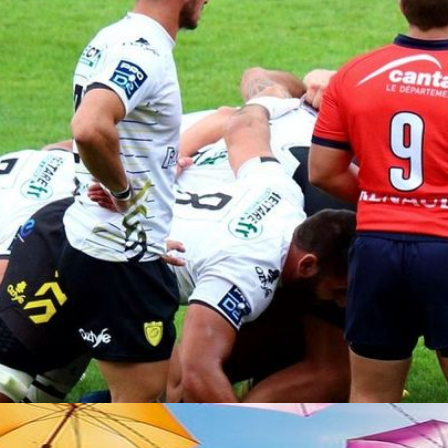
Le Prisme
Théatre
Chorale
Musée de la
'haut
Multiphonie
résistance