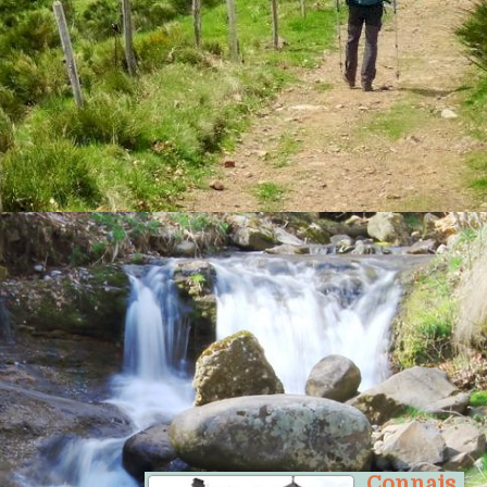
La reproduction des textes et photos
du présent site est soumise à
autorisation
.
--------------
Le billet
Connais