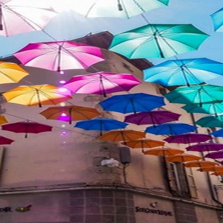
La source minérale de
Crochepeyre (Le Fau)
Le dictionnaire statistique du Cantal
nous apprend que « le département [...]
est une des contrées de la France où...
Au jour le jour