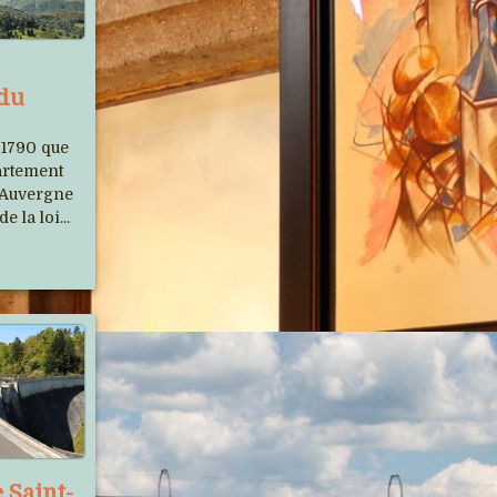
 du
Auvergne Phot'Haut s'est
 1790 que
relooké
partement
’Auvergne
Un nouveau site plus moderne et avec
e la loi...
beaucoup d'images...
Le Cantal et le Tour de France,
 Saint-
un longue histoire