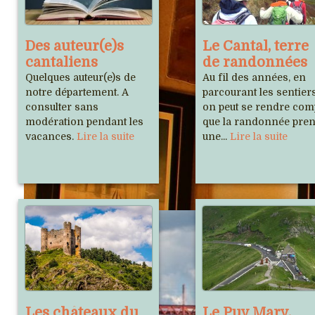
Des auteur(e)s
Le Cantal, terre
cantaliens
de randonnées
Quelques auteur(e)s de
Au fil des années, en
notre département. A
parcourant les sentiers
consulter sans
on peut se rendre com
modération pendant les
que la randonnée pre
vacances.
Lire la suite
une...
Lire la suite
Les châteaux du
Le Puy Mary,