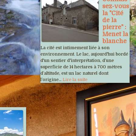
sez-vous
la "Cité
de la
pierre" :
Menet la
blanche
La cité est intimement liée à son
environnement. Le lac, aujourd'hui bordé
d'un sentier d'interprétation, d’une
superficie de 14 hectares à 700 mètres
d’altitude, est un lac naturel dont
l’origine...
Lire la suite
Articles récents