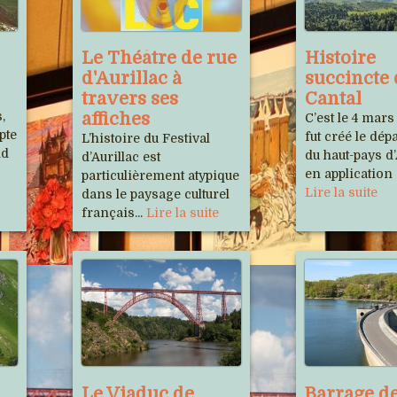
Le Théâtre de rue
Histoire
d'Aurillac à
succincte
travers ses
Cantal
,
affiches
C’est le 4 mars
pte
fut créé le dé
L’histoire du Festival
nd
du haut-pays d
d’Aurillac est
en application d
particulièrement atypique
Lire la suite
dans le paysage culturel
français...
Lire la suite
Le Viaduc de
Barrage de