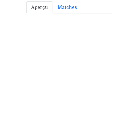
Aperçu
Matches
Bonus off:
3
Bonus déf:
2
Ville:
MONT DE MARSAN