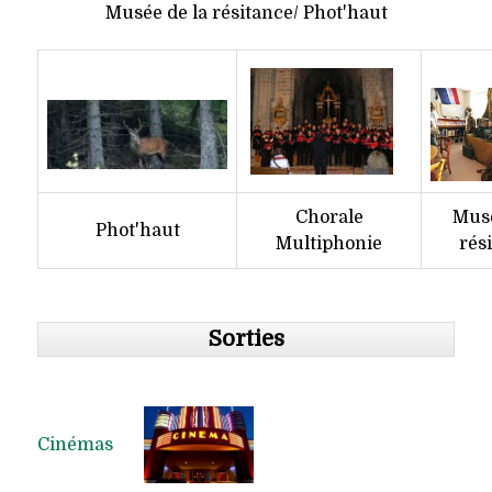
Musée de la résitance/ Phot'haut
Chorale
Musé
Phot'haut
Multiphonie
rés
Sorties
Cinémas