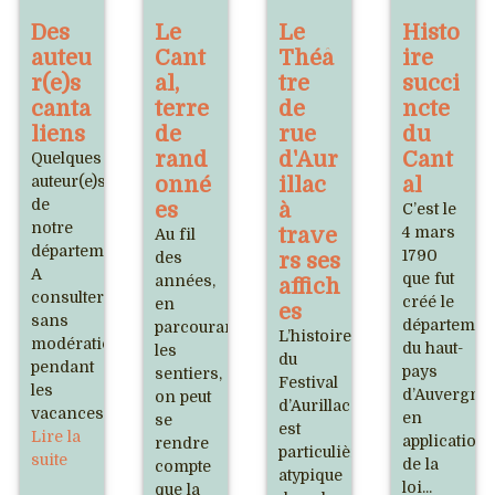
Des
Le
Le
Histo
auteu
Cant
Théâ
ire
r(e)s
al,
tre
succi
canta
terre
de
ncte
liens
de
rue
du
rand
d'Aur
Cant
Quelques
auteur(e)s
onné
illac
al
de
es
à
C’est le
notre
trave
4 mars
Au fil
département.
1790
des
rs ses
A
que fut
années,
affich
consulter
créé le
en
es
sans
départemen
parcourant
L’histoire
modération
du haut-
les
du
pendant
pays
sentiers,
Festival
les
d’Auvergne
on peut
d’Aurillac
vacances.
en
se
est
Lire la
application
rendre
particulièrement
suite
de la
compte
atypique
loi...
que la