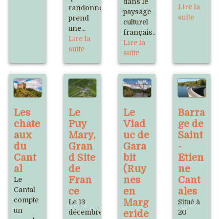
dans le
Lire la
randonnée
paysage
suite
prend
culturel
une...
français...
Lire la
Lire la
suite
suite
Les
Le
Le
Barra
châte
Puy
Viad
ge de
aux
Mary,
uc de
Saint
du
Gran
Gara
-
Cant
d Site
bit
Etien
al
de
(Ruy
ne
Fran
nes
Cant
Le
Cantal
ce
en
ales
compte
Marg
Le 13
Situé à
un
décembre
eride
20