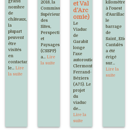
grand
2018, la
kilomètres
et Val
nombre
Commission
à l'ouest
d'Arc
de
Supérieure
d'Aurillac,
omie)
châteaux,
des
le
Le
la
Sites,
barrage
Viaduc
plupart
Perspectives
de
de
peuvent
et
Saint_Etien
Garabit
être
Paysages
Cantalès
longe
visités
(CSSPP)
a été
l'axe
en
a...
Lire
érigé
autoroutier
contactant
la suite
sur...
Clermont-
le...
Lire
Lire la
Ferrand-
la suite
suite
Béziers
(A75). Le
projet
du
viaduc
de...
Lire la
suite