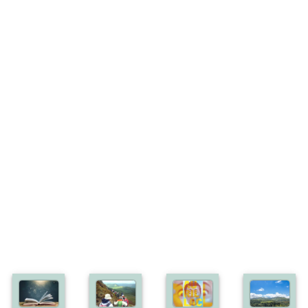
Bonus off:
2
Bonus déf:
7
Ville:
AURILLAC