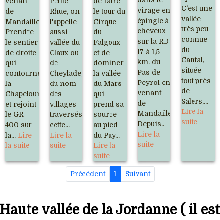
venant
Petite
de faire
C'est une
virage en
de
Rhue, on
le tour du
vallée
épingle à
Mandailles).
l'appelle
Cirque
très peu
cheveux
Prendre
aussi
du
connue
sur la RD
le sentier
vallée du
Falgoux
du
17 à 1,5
de droite
Claux ou
et de
Cantal,
km. du
qui
de
dominer
située
Pas de
contourne
Cheylade,
la vallée
tout près
Peyrol en
la
du nom
du Mars
de
venant
Chapeloune
des
qui
Salers,...
de
et rejoint
villages
prend sa
Lire la
Mandailles.
le GR
traversés.Depuis
source
suite
Depuis...
400 sur
cette...
au pied
Lire la
la...
Lire
Lire la
du Puy...
suite
la suite
suite
Lire la
suite
Précédent
1
Suivant
Haute vallée de la Jordanne ( il est