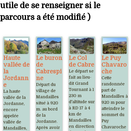
utile de se renseigner si le
parcours a été modifié )
Haute
Le buron
Le Col
Le Puy
vallée de
de
de Cabre
Chavaro
la
Cabrespi
che
Le départ se
Jordann
ne
fait au lieu-
Cette
dit Grand
e
randonnée
Départ du
Tournant à 1
part de
village de
La haute
230 m
Mandailles à
Mandailles
vallée de la
d'altitude sur
920 m pour
situé à 920
Jordanne,
à RD 17 à 4
atteindre le
m. au bord
encore
km de
sommet du
de la
appelée
Mandailles
Puy
Jordanne.
vallée de
en direction
Chavaroche
Après avoir
Mandailles,