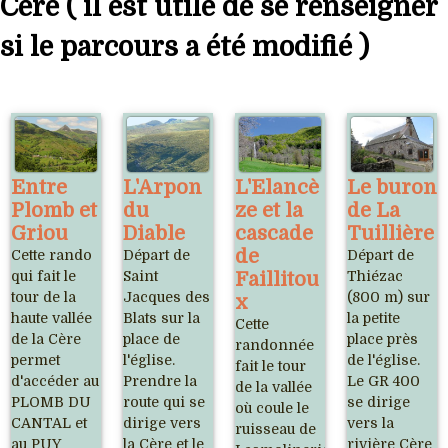
Cère ( il est utile de se renseigner
si le parcours a été modifié )
Entre
L'Arpon
L'Elancè
Le buron
Plomb et
du
ze et la
de La
Griou
Diable
cascade
Tuillière
de
Cette rando
Départ de
Départ de
qui fait le
Saint
Faillitou
Thiézac
tour de la
Jacques des
(800 m) sur
x
haute vallée
Blats sur la
la petite
Cette
de la Cère
place de
place près
randonnée
permet
l'église.
de l'église.
fait le tour
d'accéder au
Prendre la
Le GR 400
de la vallée
PLOMB DU
route qui se
se dirige
où coule le
CANTAL et
dirige vers
vers la
ruisseau de
au PUY
la Cère et le
rivière Cère