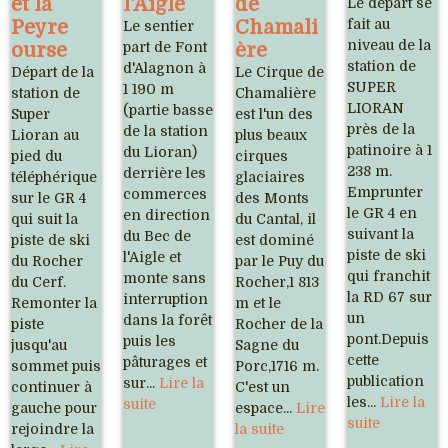
et la
l'Aigle
de
Le départ se
Peyre
Chamali
fait au
Le sentier
niveau de la
ourse
part de Font
ère
station de
d'Alagnon à
Départ de la
Le Cirque de
SUPER
1 190 m
station de
Chamalière
LIORAN
(partie basse
Super
est l'un des
près de la
de la station
Lioran au
plus beaux
patinoire à 1
du Lioran)
pied du
cirques
238 m.
derrière les
téléphérique
glaciaires
Emprunter
commerces
sur le GR 4
des Monts
le GR 4 en
en direction
qui suit la
du Cantal, il
suivant la
du Bec de
piste de ski
est dominé
piste de ski
l'Aigle et
du Rocher
par le Puy du
qui franchit
monte sans
du Cerf.
Rocher,1 813
la RD 67 sur
interruption
Remonter la
m et le
un
dans la forêt
piste
Rocher de la
pont.Depuis
puis les
jusqu'au
Sagne du
cette
pâturages et
sommet puis
Porc,1716 m.
publication
sur...
Lire la
continuer à
C'est un
les...
Lire la
suite
gauche pour
espace...
Lire
suite
rejoindre la
la suite