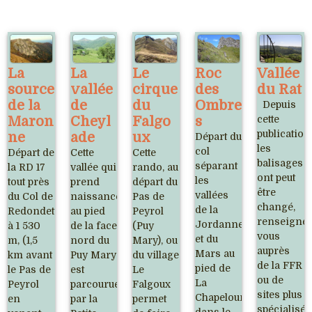
La
La
Le
Roc
Vallée
source
vallée
cirque
des
du Rat
de la
de
du
Ombre
Depuis
Maron
Cheyl
Falgo
s
cette
publication
ne
ade
ux
Départ du
les
col
Départ de
Cette
Cette
balisages
séparant
la RD 17
vallée qui
rando, au
ont peut
les
tout près
prend
départ du
être
vallées
du Col de
naissance
Pas de
changé,
de la
Redondet
au pied
Peyrol
renseigne
Jordanne
à 1 530
de la face
(Puy
vous
et du
m, (1,5
nord du
Mary), ou
auprès
Mars au
km avant
Puy Mary
du village
de la FFR
pied de
le Pas de
est
Le
ou de
La
Peyrol
parcourue
Falgoux
sites plus
Chapeloune
en
par la
permet
spécialisés
dans le