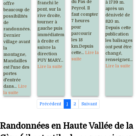
du Pas de
à 1739 m.
franchi le
offre
Peyrol. Il
après un
pont, sur la
beaucoup de
faut compter
dénivelé de
rive droite,
possibilités
7 heures
820 m.
tourner à
de
pour
Depuis cette
gauche puis
randonnées.
parcourir
publication
immédiatement
Dernier
les 18
les balisages
à droite et
village avant
km.Depuis
ont peut être
suivre la
la
cette...
Lire la
changé,
direction
montagne,
suite
renseignez...
PUY MARY...
Mandailles
Lire la suite
Lire la suite
est l'une des
portes
d'entrée
dans...
Lire
la suite
Précédent
1
2
Suivant
Randonnées en Haute Vallée de la