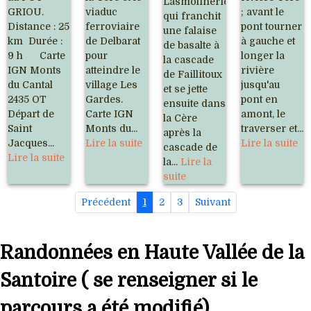
Lasmolineries
GRIOU.
viaduc
; avant le
qui franchit
Distance : 25
ferroviaire
pont tourner
une falaise
km Durée :
de Delbarat
à gauche et
de basalte à
9 h Carte
pour
longer la
la cascade
IGN Monts
atteindre le
rivière
de Faillitoux
du Cantal
village Les
jusqu'au
et se jette
2435 OT
Gardes.
pont en
ensuite dans
Départ de
Carte IGN
amont, le
la Cère
Saint
Monts du...
traverser et...
après la
Jacques...
Lire la suite
Lire la suite
cascade de
Lire la suite
la...
Lire la
suite
Précédent
1
2
3
Suivant
Randonnées en Haute Vallée de la
Santoire ( se renseigner si le
parcours a été modifié)