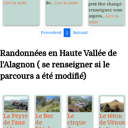
Lire la suite
de...
Lire la suite
peut être changé,
renseignez vous
auprès...
Lire la
suite
Précédent
1
Suivant
Randonnées en Haute Vallée de
l'Alagnon ( se renseigner si le
parcours a été modifié)
La Peyre
Le Bec
Le
Le téton
de l'âne
de
cirque
de Vénus