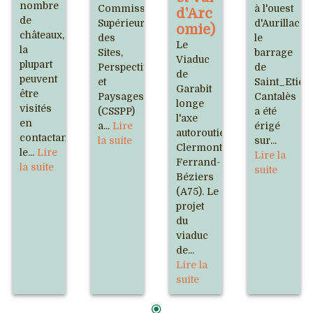
nombre
Commission
à l'ouest
d'Arc
de
Supérieure
d'Aurillac,
omie)
châteaux,
des
le
Le
la
Sites,
barrage
Viaduc
plupart
Perspectives
de
de
peuvent
et
Saint_Etien
Garabit
être
Paysages
Cantalès
longe
visités
(CSSPP)
a été
l'axe
en
a...
Lire
érigé
autoroutier
contactant
la suite
sur...
Clermont-
le...
Lire
Lire la
Ferrand-
la suite
suite
Béziers
(A75). Le
projet
du
viaduc
de...
Lire la
suite