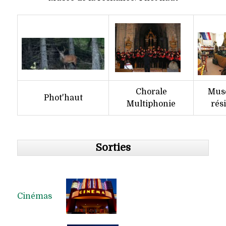
Chorale
Musé
Phot'haut
Multiphonie
rés
Sorties
Cinémas