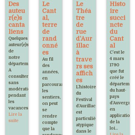
Des
Le
Le
Histo
auteu
Cant
Théâ
ire
r(e)s
al,
tre
succi
canta
terre
de
ncte
liens
de
rue
du
rand
d'Aur
Cant
Quelques
auteur(e)s
onné
illac
al
de
es
à
C’est le
notre
trave
4 mars
Au fil
département.
1790
des
rs ses
A
que fut
années,
affich
consulter
créé le
en
es
sans
départemen
parcourant
L’histoire
modération
du haut-
les
du
pendant
pays
sentiers,
Festival
les
d’Auvergne
on peut
d’Aurillac
vacances.
en
se
est
Lire la
application
rendre
particulièrement
suite
de la
compte
atypique
loi...
que la
dans le
Lire la