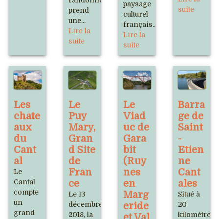
randonnée
paysage
suite
prend
culturel
une...
français...
Lire la
Lire la
suite
suite
Les
Le
Le
Barra
châte
Puy
Viad
ge de
aux
Mary,
uc de
Saint
du
Gran
Gara
-
Cant
d Site
bit
Etien
al
de
(Ruy
ne
Fran
nes
Cant
Le
Cantal
ce
en
ales
compte
Marg
Le 13
Situé à
un
décembre
eride
20
grand
2018, la
kilomètres
et Val