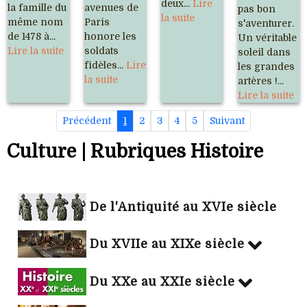
deux...
Lire
la famille du
avenues de
pas bon
la suite
même nom
Paris
s'aventurer.
de 1478 à...
honore les
Un véritable
Lire la suite
soldats
soleil dans
fidèles...
Lire
les grandes
la suite
artères !...
Lire la suite
Précédent
1
2
3
4
5
Suivant
Culture | Rubriques Histoire
De l'Antiquité au XVIe siècle
Du XVIIe au XIXe siècle
Du XXe au XXIe siècle