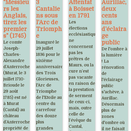
"Messieu
3
Attentat
Aurillac,
rs les
Cantalie
à Boisset
deux
Anglais,
ns sous
en 1791
cents
tirez les
l'Arc de
ans
Les
premier
Triomph
élections
d'éclaira
ecclésiastiques
s" (1745)
e
ge
ne
public
Le comte
Inauguré le
concernent
Joseph-
29 juillet
De l'ombre à
pas les
Charles-
1836 pour le
la lumière
prêtres de
Alexandre
sixième
! La
Maurs, ou la
d’Anterroches
anniversaire
rénovation
cure n’est
(Murat, le 3
des Trois
de
pas vacante
juillet 1710-
Glorieuses,
l'éclairage
en raison de
Brioude le
l'Arc de
public
la prestation
29 août
Triomphe
s'achève, à
de serment
1785) est né
de l'Etoile au
Aurillac.
de ceux-ci,
à Murat
centre du
Désormais
mais, outre
(Cantal) au
carrefour
plus de
celle de
château
des douze
zones
l’évêque du
d’Anterroches,
plus
d'ombre où
Cantal,
propriété de
grandes
il ne faisait