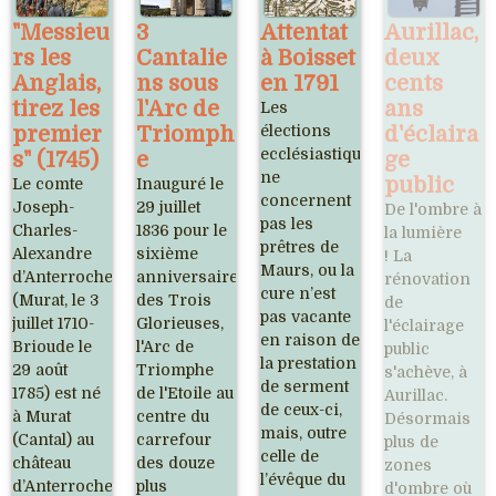
"Messieu
3
Attentat
Aurillac,
rs les
Cantalie
à Boisset
deux
Anglais,
ns sous
en 1791
cents
tirez les
l'Arc de
ans
Les
premier
Triomph
élections
d'éclaira
ecclésiastiques
s" (1745)
e
ge
ne
public
Le comte
Inauguré le
concernent
Joseph-
29 juillet
De l'ombre à
pas les
Charles-
1836 pour le
la lumière
prêtres de
Alexandre
sixième
! La
Maurs, ou la
d’Anterroches
anniversaire
rénovation
cure n’est
(Murat, le 3
des Trois
de
pas vacante
juillet 1710-
Glorieuses,
l'éclairage
en raison de
Brioude le
l'Arc de
public
la prestation
29 août
Triomphe
s'achève, à
de serment
1785) est né
de l'Etoile au
Aurillac.
de ceux-ci,
à Murat
centre du
Désormais
mais, outre
(Cantal) au
carrefour
plus de
celle de
château
des douze
zones
l’évêque du
d’Anterroches,
plus
d'ombre où