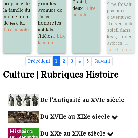
Cantal,
propriété de
grandes
il ne faisait
deux...
Lire
la famille du
avenues de
pas bon
la suite
même nom
Paris
s'aventurer.
de 1478 à...
honore les
Un véritable
Lire la suite
soldats
soleil dans
fidèles...
Lire
les grandes
la suite
artères !...
Lire la suite
Précédent
1
2
3
4
5
Suivant
Culture | Rubriques Histoire
De l'Antiquité au XVIe siècle
Du XVIIe au XIXe siècle
Du XXe au XXIe siècle