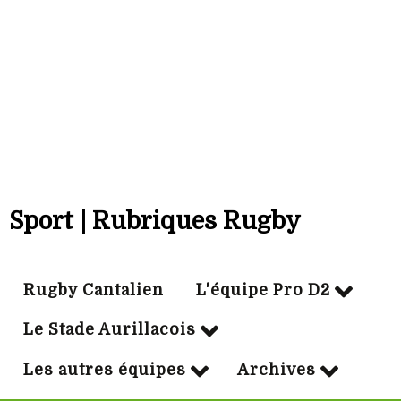
Bonus off:
9
Bonus déf:
7
Ville:
AIX EN PROVENCE
Sport | Rubriques Rugby
Rugby Cantalien
L'équipe Pro D2
Le Stade Aurillacois
Les autres équipes
Archives