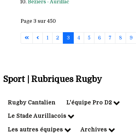
Béziers - Aurillac
Page 3 sur 450
1
2
3
4
5
6
7
8
9
Sport | Rubriques Rugby
Rugby Cantalien
L'équipe Pro D2
Le Stade Aurillacois
Les autres équipes
Archives