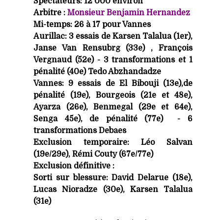
Spectateurs: 12 000 environ
Arbitre :
Monsieur Benjamin Hernandez
Mi-temps: 26 à 17 pour Vannes
Aurillac: 3 essais de Karsen Talalua (1er),
Janse Van Rensubrg (33e) , François
Vergnaud (52e) - 3 transformations et 1
pénalité (40e) Tedo Abzhandadze
Vannes: 9 essais de El Bibouji (13e),de
pénalité (19e), Bourgeois (21e et 48e),
Ayarza (26e), Benmegal (29e et 64e),
Senga 45e), de pénalité (77e) - 6
transformations Debaes
Exclusion temporaire: Léo Salvan
(19e/29e), Rémi Couty (67e/77e)
Exclusion définitive :
Sorti sur blessure: David Delarue (18e),
Lucas Nioradze (30e), Karsen Talalua
(31e)