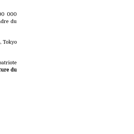
100 000
adre du
, Tokyo
atriote
ture du