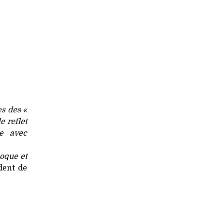
es des «
e reflet
ue avec
oque et
dent de