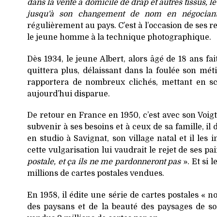
dans la vente à domicile de drap et autres tissus, 
jusqu'à son changement de nom en négociant
régulièrement au pays. C’est à l’occasion de ses r
le jeune homme à la technique photographique.
Dès 1934, le jeune Albert, alors âgé de 18 ans fa
quittera plus, délaissant dans la foulée son mé
rapportera de nombreux clichés, mettant en sc
aujourd’hui disparue.
De retour en France en 1950, c’est avec son Voigt
subvenir à ses besoins et à ceux de sa famille, 
en studio à Savignat, son village natal et il les
cette vulgarisation lui vaudrait le rejet de ses pa
postale, et ça ils ne me pardonneront pas
». Et si 
millions de cartes postales vendues.
En 1958, il édite une série de cartes postales « 
des paysans et de la beauté des paysages de son