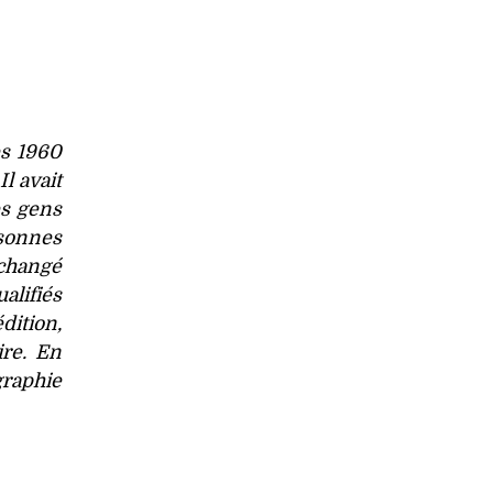
es 1960
l avait
es gens
sonnes
 changé
lifiés
dition,
ire. En
graphie