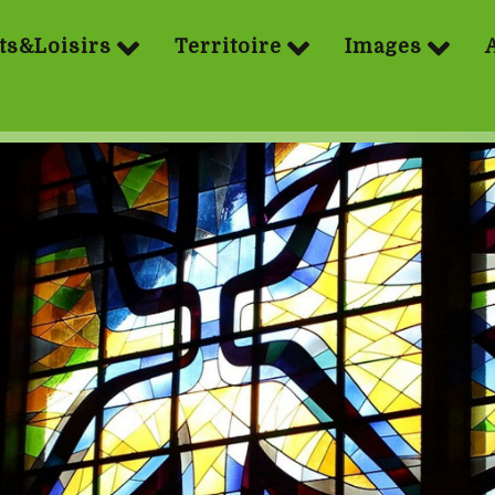
ts&Loisirs
Territoire
Images