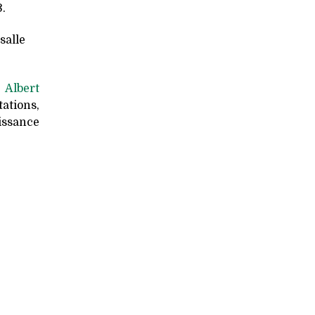
.
salle
 Albert
ations,
issance