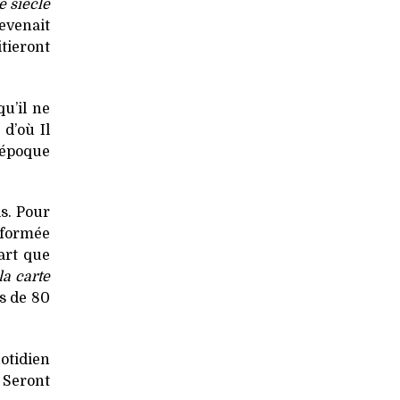
è siècle
evenait
itieront
qu’il ne
d’où Il
 époque
is. Pour
sformée
art que
 la carte
us de 80
uotidien
 Seront