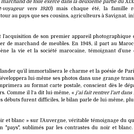
le marchand de toile exerce dans la deuxième partie du XIX
-voyageur vers 1920
) mais chaque été, la famille r
etour au pays que ses cousins, agriculteurs à Savignat, in
it l’acquisition de son premier appareil photographique 
tier de marchand de meubles. En 1948, il part au Maroc 
ène la vie et la société marocaine, témoignant d’une
lander qu’il immortalisera le charme et la poésie de Par
il développera lui-même ses photos dans une grange tran
 imprimera au format carte postale, conscient dès le dép
irs. Comme il l‘a dit lui-même, «
j’ai fait rentrer l’art dans
les débuts furent difficiles, le bilan parle de lui-même, pl
noir et blanc » sur l’Auvergne, véritable témoignage du q
 "pays", sublimés par les contrastes du noir et blanc.