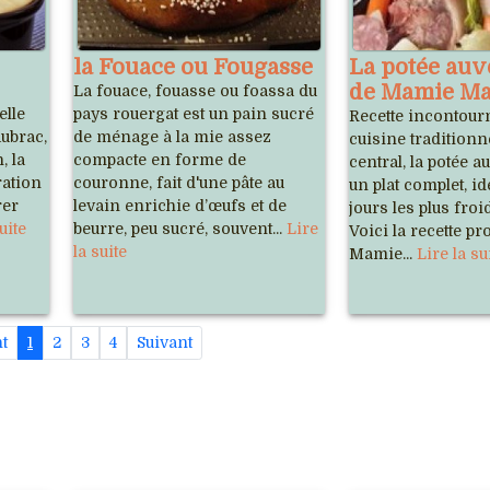
la Fouace ou Fougasse
La potée auv
de Mamie Ma
La fouace, fouasse ou foassa du
elle
pays rouergat est un pain sucré
Recette incontourn
Aubrac,
de ménage à la mie assez
cuisine traditionn
, la
compacte en forme de
central, la potée a
ration
couronne, fait d'une pâte au
un plat complet, id
rer
levain enrichie d’œufs et de
jours les plus froi
uite
beurre, peu sucré, souvent...
Lire
Voici la recette p
la suite
Mamie...
Lire la su
t
1
2
3
4
Suivant