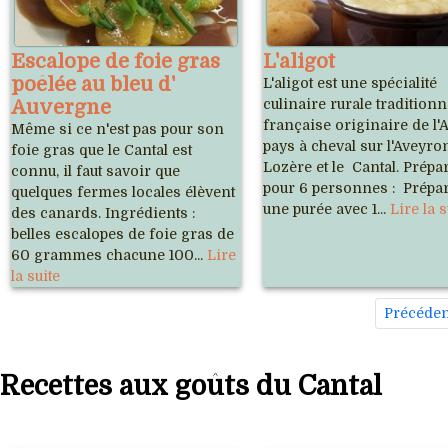
Escalope de foie gras
L'aligot
poêlée au bleu d'
L'aligot est une spécialité
Auvergne
culinaire rurale traditionn
française originaire de l'
Même si ce n'est pas pour son
pays à cheval sur l'Aveyron
foie gras que le Cantal est
Lozère et le Cantal. Prépa
connu, il faut savoir que
pour 6 personnes : Prépa
quelques fermes locales élèvent
une purée avec 1...
Lire la s
des canards. Ingrédients :
belles escalopes de foie gras de
60 grammes chacune 100...
Lire
la suite
Précéden
Recettes aux goûts du Cantal