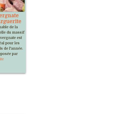
ergnate
rguerite
able de la
elle du massif
uvergnate est
éal pour les
ds de l'année.
roposée par
ite