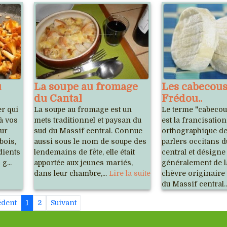
u
La soupe au fromage
Les cabecous
du Cantal
Frédou..
er qui
La soupe au fromage est un
Le terme "cabecou
 à vos
mets traditionnel et paysan du
est la francisation
sur
sud du Massif central. Connue
orthographique de
bois,
aussi sous le nom de soupe des
parlers occitans 
dients
lendemains de fête, elle était
central et désign
g...
apportée aux jeunes mariés,
généralement de la
dans leur chambre,...
Lire la suite
chèvre originaire
du Massif central.
édent
1
2
Suivant