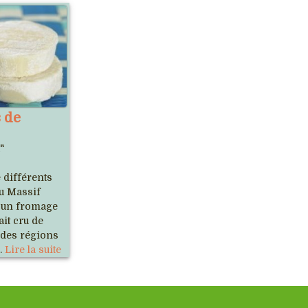
 de
"
 différents
du Massif
e un fromage
it cru de
 des régions
..
Lire la suite