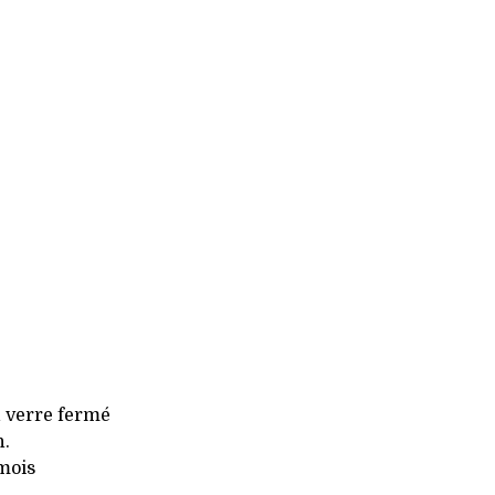
n verre fermé
n.
 mois