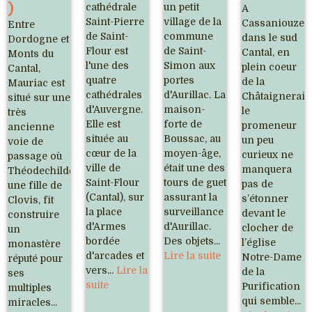
)
cathédrale
un petit
A
Saint-Pierre
village de la
Cassaniouze,
Entre
de Saint-
commune
dans le sud
Dordogne et
Flour est
de Saint-
Cantal, en
Monts du
l'une des
Simon aux
plein coeur
Cantal,
quatre
portes
de la
Mauriac est
cathédrales
d'Aurillac. La
Châtaigneraie
situé sur une
d'Auvergne.
maison-
le
très
Elle est
forte de
promeneur
ancienne
située au
Boussac, au
un peu
voie de
cœur de la
moyen-âge,
curieux ne
passage où
ville de
était une des
manquera
Théodechilde,
Saint-Flour
tours de guet
pas de
une fille de
(Cantal), sur
assurant la
s’étonner
Clovis, fit
la place
surveillance
devant le
construire
d'Armes
d'Aurillac.
clocher de
un
bordée
Des objets...
l’église
monastère
d'arcades et
Lire la suite
Notre-Dame
réputé pour
vers...
Lire la
de la
ses
suite
Purification
multiples
qui semble...
miracles...