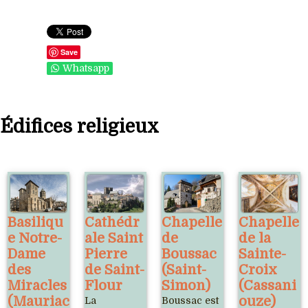
Save
Whatsapp
Édifices religieux
Basiliqu
Cathédr
Chapelle
Chapelle
e Notre-
ale Saint
de
de la
Dame
Pierre
Boussac
Sainte-
des
de Saint-
(Saint-
Croix
Miracles
Flour
Simon)
(Cassani
(Mauriac
ouze)
La
Boussac est