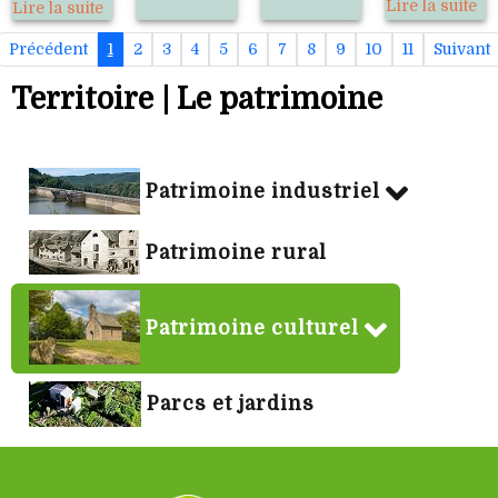
Lire la suite
Lire la suite
Précédent
1
2
3
4
5
6
7
8
9
10
11
Suivant
Territoire | Le patrimoine
Patrimoine industriel
Patrimoine rural
Patrimoine culturel
Parcs et jardins