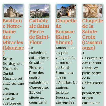
Basiliqu
Cathédr
Chapelle
Chapelle
e Notre-
ale Saint
de
de la
Dame
Pierre
Boussac
Sainte-
des
de Saint-
(Saint-
Croix
Miracles
Flour
Simon)
(Cassani
(Mauriac
ouze)
La
Boussac est
)
cathédrale
un petit
A
Saint-Pierre
village de la
Cassaniouze,
Entre
de Saint-
commune
dans le sud
Dordogne et
Flour est
de Saint-
Cantal, en
Monts du
l'une des
Simon aux
plein coeur
Cantal,
quatre
portes
de la
Mauriac est
cathédrales
d'Aurillac. La
Châtaigneraie
situé sur une
d'Auvergne.
maison-
le
très
Elle est
forte de
promeneur
ancienne
située au
Boussac, au
un peu
voie de
cœur de la
moyen-âge,
curieux ne
passage où