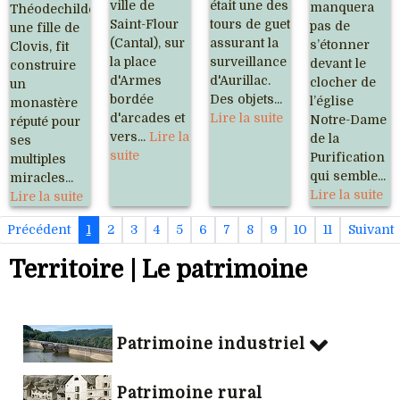
ville de
était une des
manquera
Théodechilde,
Saint-Flour
tours de guet
pas de
une fille de
(Cantal), sur
assurant la
s’étonner
Clovis, fit
la place
surveillance
devant le
construire
d'Armes
d'Aurillac.
clocher de
un
bordée
Des objets...
l’église
monastère
d'arcades et
Lire la suite
Notre-Dame
réputé pour
vers...
Lire la
de la
ses
suite
Purification
multiples
qui semble...
miracles...
Lire la suite
Lire la suite
Précédent
1
2
3
4
5
6
7
8
9
10
11
Suivant
Territoire | Le patrimoine
Patrimoine industriel
Patrimoine rural