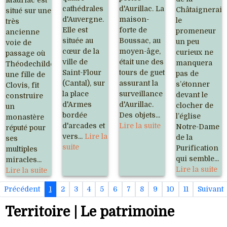
cathédrales
d'Aurillac. La
Châtaigneraie
situé sur une
d'Auvergne.
maison-
le
très
Elle est
forte de
promeneur
ancienne
située au
Boussac, au
un peu
voie de
cœur de la
moyen-âge,
curieux ne
passage où
ville de
était une des
manquera
Théodechilde,
Saint-Flour
tours de guet
pas de
une fille de
(Cantal), sur
assurant la
s’étonner
Clovis, fit
la place
surveillance
devant le
construire
d'Armes
d'Aurillac.
clocher de
un
bordée
Des objets...
l’église
monastère
d'arcades et
Lire la suite
Notre-Dame
réputé pour
vers...
Lire la
de la
ses
suite
Purification
multiples
qui semble...
miracles...
Lire la suite
Lire la suite
Précédent
1
2
3
4
5
6
7
8
9
10
11
Suivant
Territoire | Le patrimoine