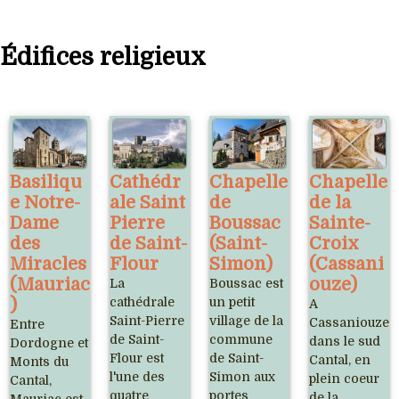
Édifices religieux
Basiliqu
Cathédr
Chapelle
Chapelle
e Notre-
ale Saint
de
de la
Dame
Pierre
Boussac
Sainte-
des
de Saint-
(Saint-
Croix
Miracles
Flour
Simon)
(Cassani
(Mauriac
ouze)
La
Boussac est
)
cathédrale
un petit
A
Saint-Pierre
village de la
Cassaniouze,
Entre
de Saint-
commune
dans le sud
Dordogne et
Flour est
de Saint-
Cantal, en
Monts du
l'une des
Simon aux
plein coeur
Cantal,
quatre
portes
de la
Mauriac est