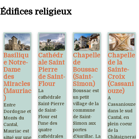
Édifices religieux
Basiliqu
Cathédr
Chapelle
Chapelle
e Notre-
ale Saint
de
de la
Dame
Pierre
Boussac
Sainte-
des
de Saint-
(Saint-
Croix
Miracles
Flour
Simon)
(Cassani
(Mauriac
ouze)
La
Boussac est
)
cathédrale
un petit
A
Saint-Pierre
village de la
Cassaniouze,
Entre
de Saint-
commune
dans le sud
Dordogne et
Flour est
de Saint-
Cantal, en
Monts du
l'une des
Simon aux
plein coeur
Cantal,
quatre
portes
de la
Mauriac est
cathédrales
d'Aurillac. La
Châtaigneraie
situé sur une