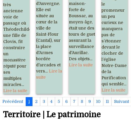
d'Auvergne.
maison-
le
très
Elle est
forte de
promeneur
ancienne
située au
Boussac, au
un peu
voie de
cœur de la
moyen-âge,
curieux ne
passage où
ville de
était une des
manquera
Théodechilde,
Saint-Flour
tours de guet
pas de
une fille de
(Cantal), sur
assurant la
s’étonner
Clovis, fit
la place
surveillance
devant le
construire
d'Armes
d'Aurillac.
clocher de
un
bordée
Des objets...
l’église
monastère
d'arcades et
Lire la suite
Notre-Dame
réputé pour
vers...
Lire la
de la
ses
suite
Purification
multiples
qui semble...
miracles...
Lire la suite
Lire la suite
Précédent
1
2
3
4
5
6
7
8
9
10
11
Suivant
Territoire | Le patrimoine